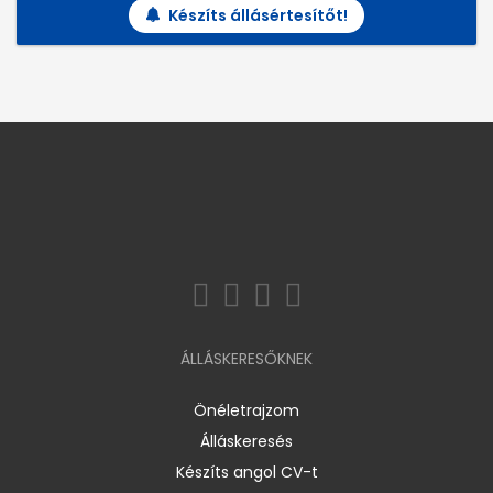
Készíts állásértesítőt!
ÁLLÁSKERESŐKNEK
Önéletrajzom
Álláskeresés
Készíts angol CV-t