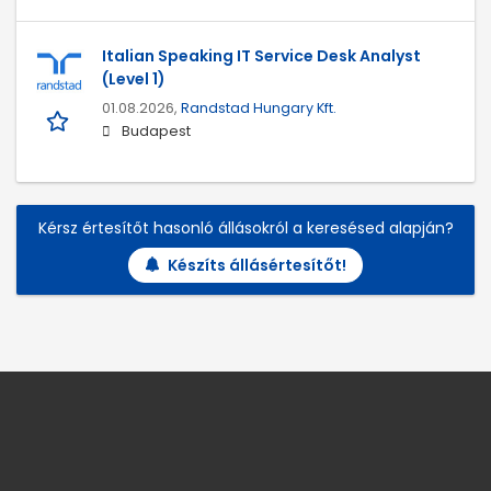
Italian Speaking IT Service Desk Analyst
(Level 1)
01.08.2026,
Randstad Hungary Kft.
Budapest
Kérsz értesítőt hasonló állásokról a keresésed alapján?
Készíts állásértesítőt!