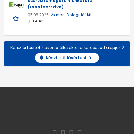
Szerviztámogató munkatárs
(robotporszívó)
05.08.2026,
Viapan „Dologidő” Kft.
Fejér
Kérsz értesítőt hasonló állásokról a keresésed alapján?
Készíts állásértesítőt!