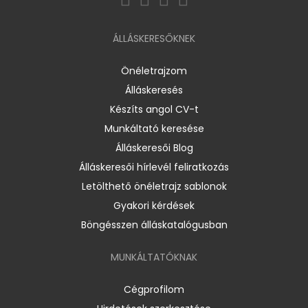
ÁLLÁSKERESŐKNEK
Önéletrajzom
Álláskeresés
Készíts angol CV-t
Munkáltató keresése
Álláskeresői Blog
Álláskeresői hírlevél feliratkozás
Letölthető önéletrajz sablonok
Gyakori kérdések
Böngésszen álláskatalógusban
MUNKÁLTATÓKNAK
Cégprofilom