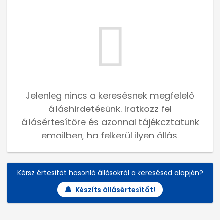
Jelenleg nincs a keresésnek megfelelő
álláshirdetésünk. Iratkozz fel
állásértesítőre és azonnal tájékoztatunk
emailben, ha felkerül ilyen állás.
Kérsz értesítőt hasonló állásokról a keresésed alapján?
Készíts állásértesítőt!