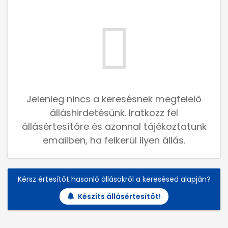
Jelenleg nincs a keresésnek megfelelő
álláshirdetésünk. Iratkozz fel
állásértesítőre és azonnal tájékoztatunk
emailben, ha felkerül ilyen állás.
Kérsz értesítőt hasonló állásokról a keresésed alapján?
Készíts állásértesítőt!