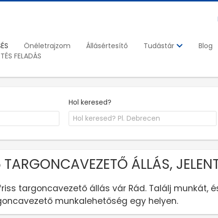
SÉS
Önéletrajzom
Állásértesítő
Blog
Tudástár
ETÉS FELADÁS
Hol keresed?
 TARGONCAVEZETŐ ÁLLÁS, JELEN
friss targoncavezető állás vár Rád. Találj munkát,
goncavezető munkalehetőség egy helyen.