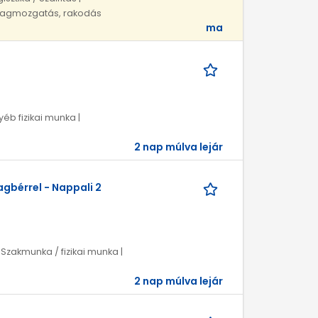
nyagmozgatás, rakodás
ma
yéb fizikai munka |
2 nap múlva lejár
gbérrel - Nappali 2
 Szakmunka / fizikai munka |
2 nap múlva lejár