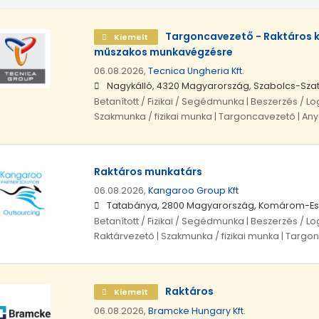
Targoncavezető - Raktáros 
Kiemelt
műszakos munkavégzésre
06.08.2026,
Tecnica Ungheria Kft.
Nagykálló, 4320 Magyarország, Szabolcs-Sz
Betanított / Fizikai / Segédmunka | Beszerzés / Logi
Szakmunka / fizikai munka | Targoncavezető | A
Raktáros munkatárs
06.08.2026,
Kangaroo Group Kft
Tatabánya, 2800 Magyarország, Komárom-E
Betanított / Fizikai / Segédmunka | Beszerzés / Logi
Raktárvezető | Szakmunka / fizikai munka | Targ
Raktáros
Kiemelt
06.08.2026,
Bramcke Hungary Kft.