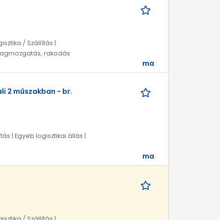
sztika / Szállítás |
nyagmozgatás, rakodás
ma
i 2 műszakban - br.
ás | Egyeb logisztikai állás |
ma
sztika / Szállítás |