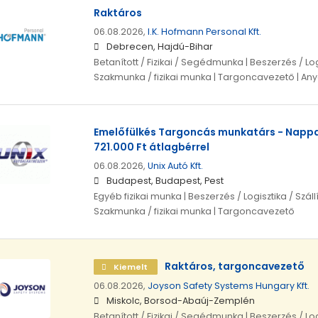
Raktáros
06.08.2026,
I.K. Hofmann Personal Kft.
Debrecen, Hajdú-Bihar
Betanított / Fizikai / Segédmunka | Beszerzés / Logi
Szakmunka / fizikai munka | Targoncavezető | A
Emelőfülkés Targoncás munkatárs - Nappal
721.000 Ft átlagbérrel
06.08.2026,
Unix Autó Kft.
Budapest, Budapest, Pest
Egyéb fizikai munka | Beszerzés / Logisztika / Szállít
Szakmunka / fizikai munka | Targoncavezető
Raktáros, targoncavezető
Kiemelt
06.08.2026,
Joyson Safety Systems Hungary Kft.
Miskolc, Borsod-Abaúj-Zemplén
Betanított / Fizikai / Segédmunka | Beszerzés / Logi