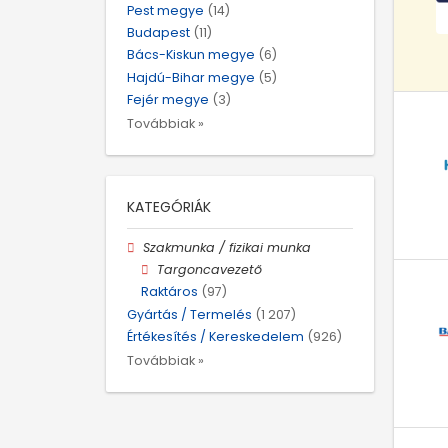
Pest megye
(14)
Budapest
(11)
Bács-Kiskun megye
(6)
Hajdú-Bihar megye
(5)
Fejér megye
(3)
Továbbiak »
KATEGÓRIÁK
Szakmunka / fizikai munka
Targoncavezető
Raktáros
(97)
Gyártás / Termelés
(1 207)
Értékesítés / Kereskedelem
(926)
Továbbiak »