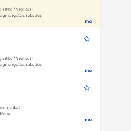
sztika / Szállítás |
nyagmozgatás, rakodás
ma
sztika / Szállítás |
nyagmozgatás, rakodás
ma
ikai munka |
táros
ma