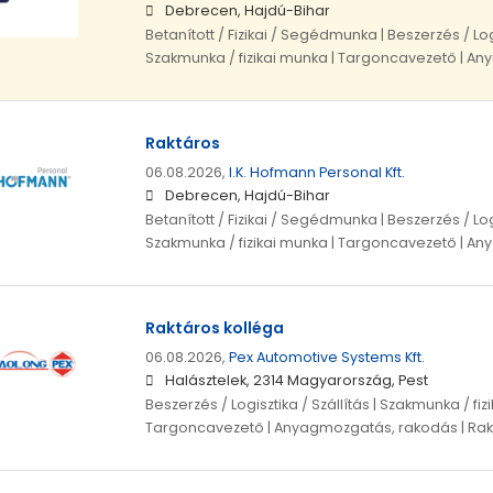
Debrecen, Hajdú-Bihar
Betanított / Fizikai / Segédmunka | Beszerzés / Logi
Szakmunka / fizikai munka | Targoncavezető | A
Raktáros
06.08.2026,
I.K. Hofmann Personal Kft.
Debrecen, Hajdú-Bihar
Betanított / Fizikai / Segédmunka | Beszerzés / Logi
Szakmunka / fizikai munka | Targoncavezető | A
Raktáros kolléga
06.08.2026,
Pex Automotive Systems Kft.
Halásztelek, 2314 Magyarország, Pest
Beszerzés / Logisztika / Szállítás | Szakmunka / fiz
Targoncavezető | Anyagmozgatás, rakodás | Rak