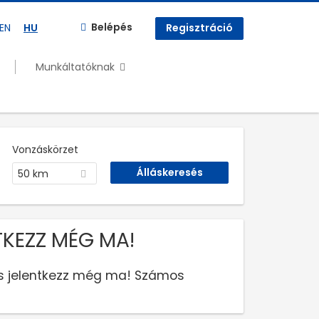
Belépés
EN
HU
Regisztráció
Munkáltatóknak
Vonzáskörzet
50 km
TKEZZ MÉG MA!
 és jelentkezz még ma! Számos