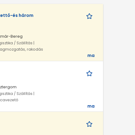
kettő-és három
atmár-Bereg
sztika / Szállítás |
nyagmozgatás, rakodás
ma
sztergom
sztika / Szállítás |
oncavezető
ma