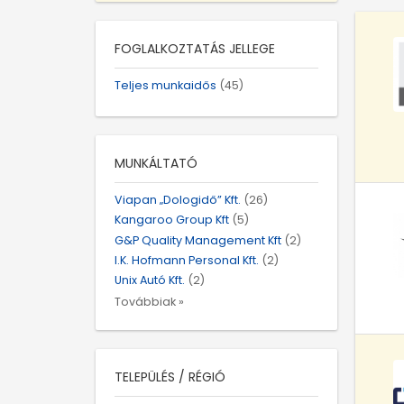
FOGLALKOZTATÁS JELLEGE
Teljes munkaidős
(45)
MUNKÁLTATÓ
Viapan „Dologidő” Kft.
(26)
Kangaroo Group Kft
(5)
G&P Quality Management Kft
(2)
I.K. Hofmann Personal Kft.
(2)
Unix Autó Kft.
(2)
Továbbiak »
TELEPÜLÉS / RÉGIÓ