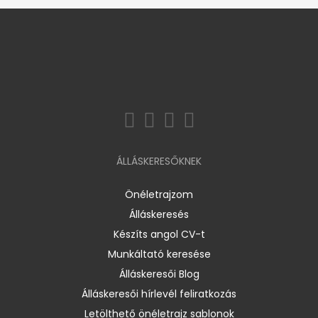
ÁLLÁSKERESŐKNEK
Önéletrajzom
Álláskeresés
Készíts angol CV-t
Munkáltató keresése
Álláskeresői Blog
Álláskeresői hírlevél feliratkozás
Letölthető önéletrajz sablonok