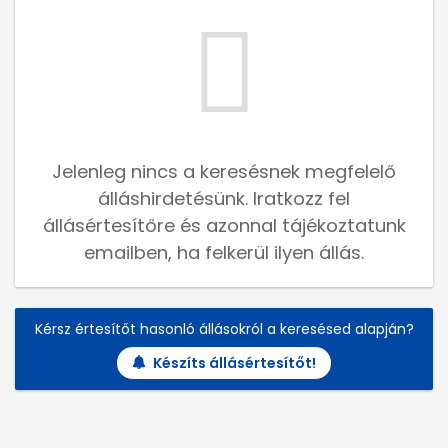
Jelenleg nincs a keresésnek megfelelő
álláshirdetésünk. Iratkozz fel
állásértesítőre és azonnal tájékoztatunk
emailben, ha felkerül ilyen állás.
Kérsz értesítőt hasonló állásokról a keresésed alapján?
Készíts állásértesítőt!