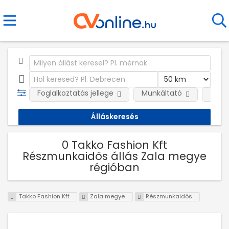
Foglalkoztatás jellege
Munkáltató
Telep
0 Takko Fashion Kft
Részmunkaidős állás Zala megye
régióban
Takko Fashion Kft
Zala megye
Részmunkaidős