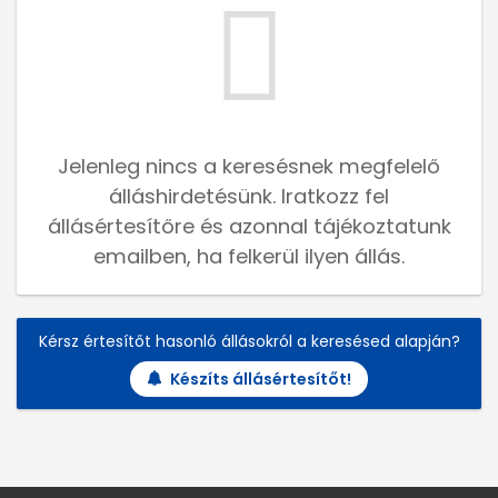
Jelenleg nincs a keresésnek megfelelő
álláshirdetésünk. Iratkozz fel
állásértesítőre és azonnal tájékoztatunk
emailben, ha felkerül ilyen állás.
Kérsz értesítőt hasonló állásokról a keresésed alapján?
Készíts állásértesítőt!