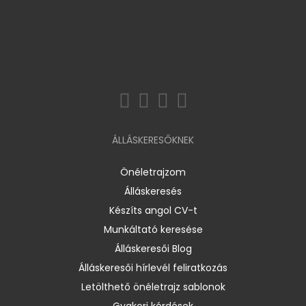
ÁLLÁSKERESŐKNEK
Önéletrajzom
Álláskeresés
Készíts angol CV-t
Munkáltató keresése
Álláskeresői Blog
Álláskeresői hírlevél feliratkozás
Letölthető önéletrajz sablonok
Gyakori kérdések