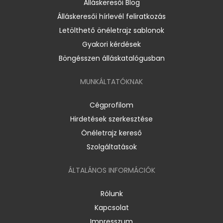
Álláskeresői Blog
Álláskeresői hírlevél feliratkozás
Letölthető önéletrajz sablonok
Gyakori kérdések
Böngésszen álláskatalógusban
MUNKÁLTATÓKNAK
Cégprofilom
Hirdetések szerkesztése
Önéletrajz kereső
Szolgáltatások
ÁLTALÁNOS INFORMÁCIÓK
Rólunk
Kapcsolat
Impresszum