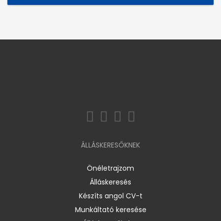
ÁLLÁSKERESŐKNEK
Önéletrajzom
Álláskeresés
Készíts angol CV-t
Munkáltató keresése