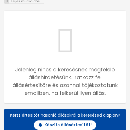
Teljes munkaidős
Jelenleg nincs a keresésnek megfelelő
álláshirdetésünk. Iratkozz fel
állásértesítőre és azonnal tájékoztatunk
emailben, ha felkerül ilyen állás.
Kérsz értesítőt hasonló állásokról a keresésed alapján?
Készíts állásértesítőt!