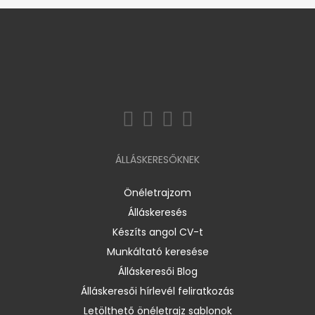
ÁLLÁSKERESŐKNEK
Önéletrajzom
Álláskeresés
Készíts angol CV-t
Munkáltató keresése
Álláskeresői Blog
Álláskeresői hírlevél feliratkozás
Letölthető önéletrajz sablonok