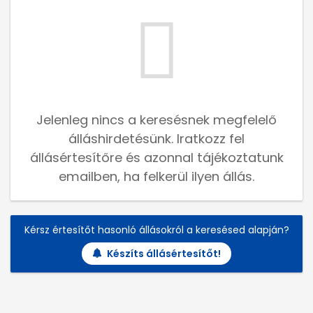
Jelenleg nincs a keresésnek megfelelő
álláshirdetésünk. Iratkozz fel
állásértesítőre és azonnal tájékoztatunk
emailben, ha felkerül ilyen állás.
Kérsz értesítőt hasonló állásokról a keresésed alapján?
Készíts állásértesítőt!