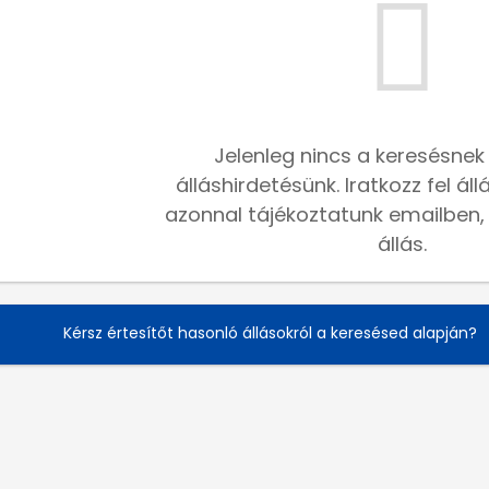
Jelenleg nincs a keresésnek
álláshirdetésünk. Iratkozz fel ál
azonnal tájékoztatunk emailben, h
állás.
Kérsz értesítőt hasonló állásokról a keresésed alapján?