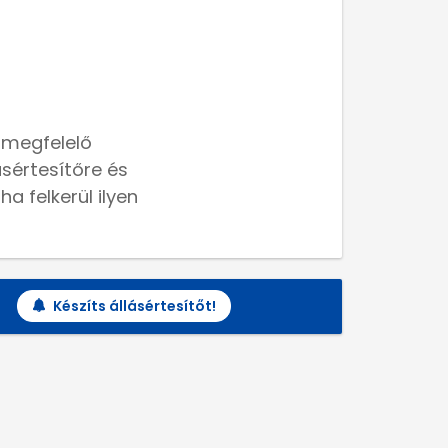
 megfelelő
lásértesítőre és
a felkerül ilyen
Készíts állásértesítőt!