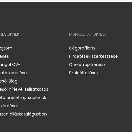
ERESŐKNEK
MUNKÁLTATÓKNAK
rajzom
Cégprofilom
resés
Hirdetések szerkesztése
 angol CV-t
Önéletrajz kereső
ató keresése
Szolgáltatások
esői Blog
esői hírlevél feliratkozás
ető önéletrajz sablonok
 kérdések
zen álláskatalógusban