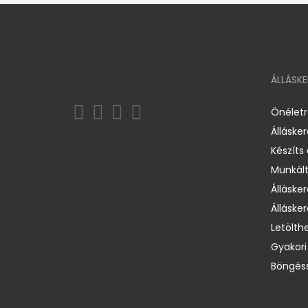
ÁLLÁSK
Önélet
Álláske
Készíts
Munkált
Állásker
Állásker
Letölth
Gyakori
Böngéss