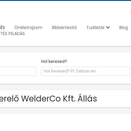
SÉS
Önéletrajzom
Állásértesítő
Blog
Tudástár
ETÉS FELADÁS
Hol keresed?
erelő WelderCo Kft. Állás