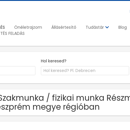
SÉS
Önéletrajzom
Állásértesítő
Blog
Tudástár
ETÉS FELADÁS
Hol keresed?
Szakmunka / fizikai munka Rész
szprém megye régióban