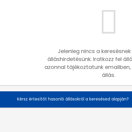
Jelenleg nincs a keresésnek
álláshirdetésünk. Iratkozz fel ál
azonnal tájékoztatunk emailben, h
állás.
Kérsz értesítőt hasonló állásokról a keresésed alapján?