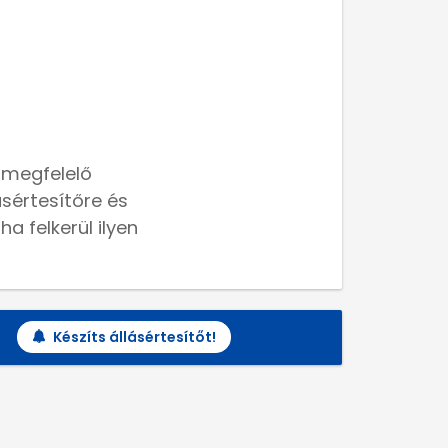
 megfelelő
lásértesítőre és
a felkerül ilyen
Készíts állásértesítőt!