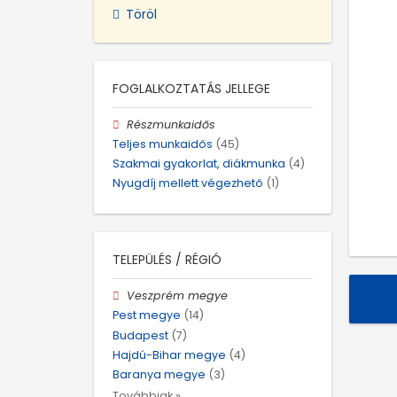
Töröl
FOGLALKOZTATÁS JELLEGE
Részmunkaidős
Teljes munkaidős
(45)
Szakmai gyakorlat, diákmunka
(4)
Nyugdíj mellett végezhető
(1)
TELEPÜLÉS / RÉGIÓ
Veszprém megye
Pest megye
(14)
Budapest
(7)
Hajdú-Bihar megye
(4)
Baranya megye
(3)
Továbbiak »