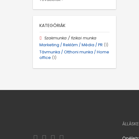
KATEGÓRIÁK
Szakmunka / fizikai munka
Marketing / Reklám / Média / PR
(1)
Távmunka / Otthoni munka / Home
office
(1)
ÁLLÁSK
Önélet