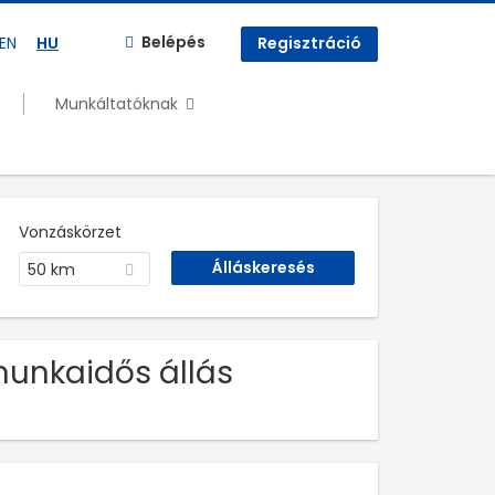
Belépés
EN
HU
Regisztráció
Munkáltatóknak
Vonzáskörzet
50 km
munkaidős állás