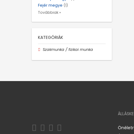
Fejér megye
(1)
Továbbiak »
KATEGÓRIÁK
Szakmunka / fizikai munka
ÁLLÁSK
Önélet