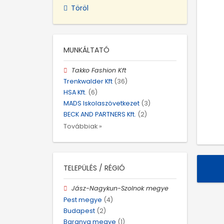
Töröl
MUNKÁLTATÓ
Takko Fashion Kft
Trenkwalder Kft
(36)
HSA Kft.
(6)
MADS Iskolaszövetkezet
(3)
BECK AND PARTNERS Kft.
(2)
Továbbiak »
TELEPÜLÉS / RÉGIÓ
Jász-Nagykun-Szolnok megye
Pest megye
(4)
Budapest
(2)
Baranya megye
(1)