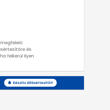
 megfelelő
lásértesítőre és
a felkerül ilyen
Készíts állásértesítőt!