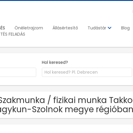
SÉS
Önéletrajzom
Állásértesítő
Blog
Tudástár
ETÉS FELADÁS
Hol keresed?
Szakmunka / fizikai munka Takko 
gykun-Szolnok megye régióba