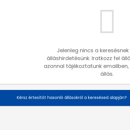
Jelenleg nincs a keresésnek
álláshirdetésünk. Iratkozz fel ál
azonnal tájékoztatunk emailben, h
állás.
Kérsz értesítőt hasonló állásokról a keresésed alapján?