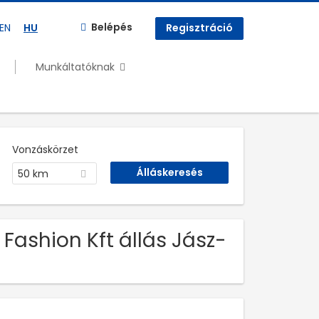
Belépés
EN
HU
Regisztráció
Munkáltatóknak
Vonzáskörzet
50 km
Fashion Kft állás Jász-
n