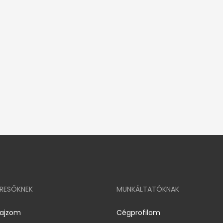
ERESŐKNEK
MUNKÁLTATÓKNAK
rajzom
Cégprofilom