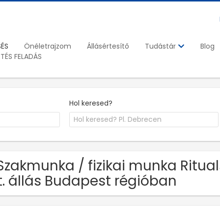
SÉS
Önéletrajzom
Állásértesítő
Blog
Tudástár
ETÉS FELADÁS
Hol keresed?
Szakmunka / fizikai munka Ritu
t. állás Budapest régióban