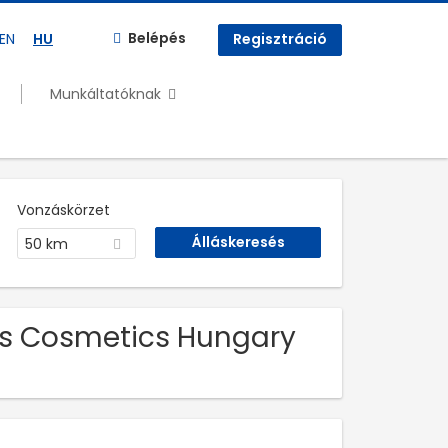
Belépés
EN
HU
Regisztráció
Munkáltatóknak
Vonzáskörzet
50 km
als Cosmetics Hungary