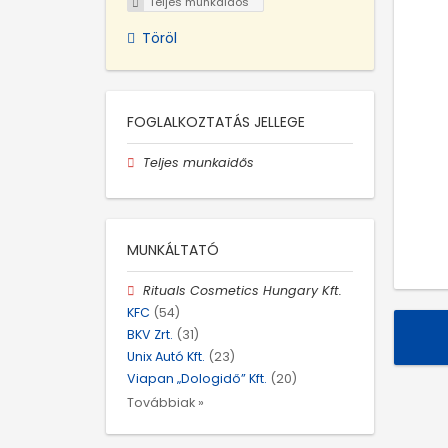
Teljes munkaidős
Töröl
FOGLALKOZTATÁS JELLEGE
Teljes munkaidős
MUNKÁLTATÓ
Rituals Cosmetics Hungary Kft.
KFC
(54)
BKV Zrt.
(31)
Unix Autó Kft.
(23)
Viapan „Dologidő” Kft.
(20)
Továbbiak »