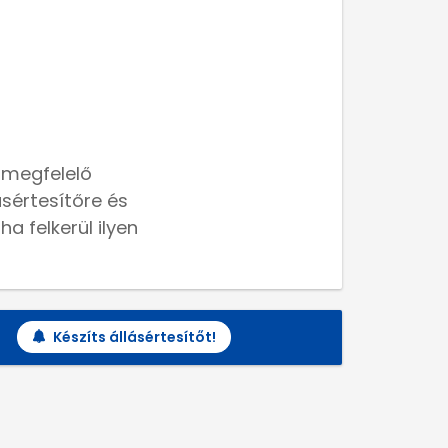
 megfelelő
lásértesítőre és
a felkerül ilyen
Készíts állásértesítőt!