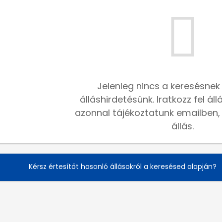
Jelenleg nincs a keresésnek
álláshirdetésünk. Iratkozz fel ál
azonnal tájékoztatunk emailben, h
állás.
Kérsz értesítőt hasonló állásokról a keresésed alapján?