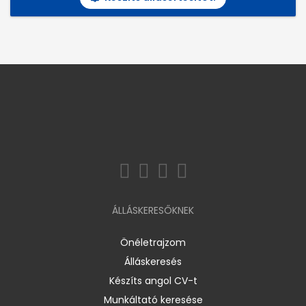
ÁLLÁSKERESŐKNEK
Önéletrajzom
Álláskeresés
Készíts angol CV-t
Munkáltató keresése