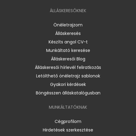
ÁLLÁSKERESŐKNEK
Önéletrajzom
Álláskeresés
Készíts angol CV-t
Munkáltató keresése
Álláskeresői Blog
Álláskeresői hírlevél feliratkozás
Letölthető önéletrajz sablonok
Gyakori kérdések
Böngésszen álláskatalógusban
MUNKÁLTATÓKNAK
Cégprofilom
Hirdetések szerkesztése