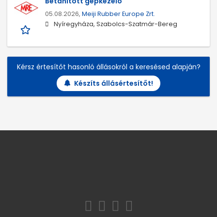
Betanított gépkezelő
05.08.2026,
Meiji Rubber Europe Zrt.
Nyíregyháza, Szabolcs-Szatmár-Bereg
Kérsz értesítőt hasonló állásokról a keresésed alapján?
Készíts állásértesítőt!