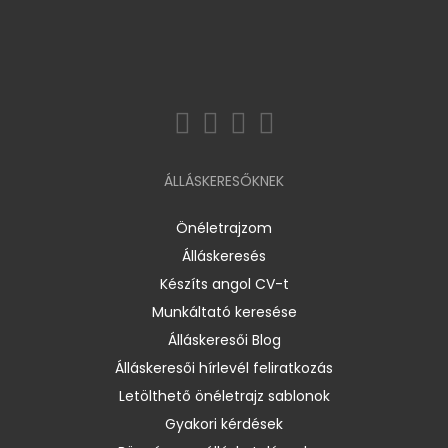
ÁLLÁSKERESŐKNEK
Önéletrajzom
Álláskeresés
Készíts angol CV-t
Munkáltató keresése
Álláskeresői Blog
Álláskeresői hírlevél feliratkozás
Letölthető önéletrajz sablonok
Gyakori kérdések