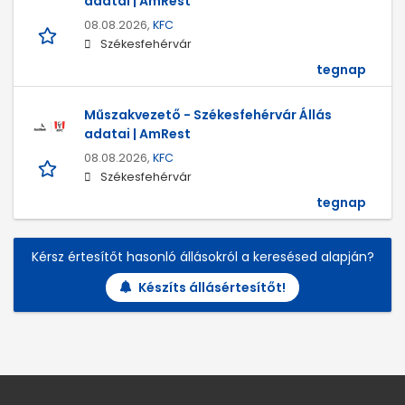
adatai | AmRest
08.08.2026,
KFC
Székesfehérvár
tegnap
Műszakvezető - Székesfehérvár Állás
adatai | AmRest
08.08.2026,
KFC
Székesfehérvár
tegnap
Kérsz értesítőt hasonló állásokról a keresésed alapján?
Készíts állásértesítőt!