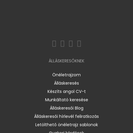
ÁLLÁSKERESŐKNEK
Önéletrajzom
Álláskeresés
Készíts angol CV-t
Munkáltató keresése
Álláskeresői Blog
Álláskeresői hírlevél feliratkozás
Letölthető önéletrajz sablonok
Gyakori kérdések