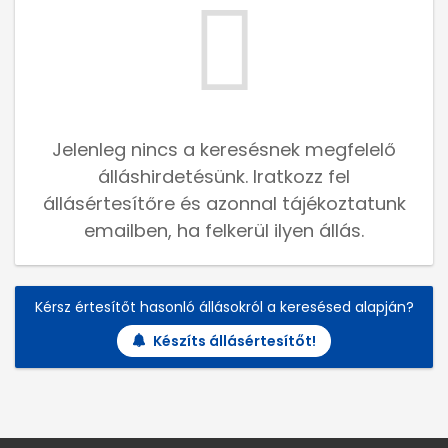
Jelenleg nincs a keresésnek megfelelő
álláshirdetésünk. Iratkozz fel
állásértesítőre és azonnal tájékoztatunk
emailben, ha felkerül ilyen állás.
Kérsz értesítőt hasonló állásokról a keresésed alapján?
Készíts állásértesítőt!