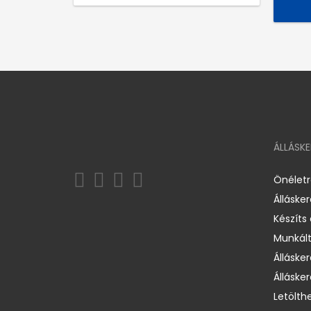
ÁLLÁSK
Önélet
Álláske
Készíts
Munkált
Állásker
Állásker
Letölth