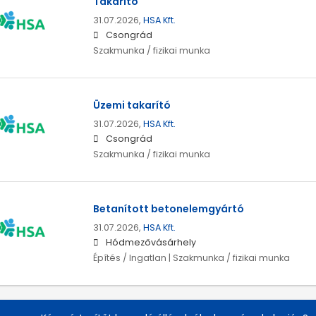
Takarító
31.07.2026,
HSA Kft.
Csongrád
Szakmunka / fizikai munka
Üzemi takarító
31.07.2026,
HSA Kft.
Csongrád
Szakmunka / fizikai munka
Betanított betonelemgyártó
31.07.2026,
HSA Kft.
Hódmezővásárhely
Építés / Ingatlan | Szakmunka / fizikai munka