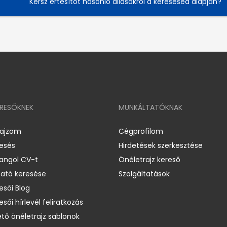
Kérsz értesítőt hasonló állásokról a keresésed alapján?
ERESŐKNEK
MUNKÁLTATÓKNAK
rajzom
Cégprofilom
resés
Hirdetések szerkesztése
 angol CV-t
Önéletrajz kereső
ató keresése
Szolgáltatások
esői Blog
esői hírlevél feliratkozás
ető önéletrajz sablonok