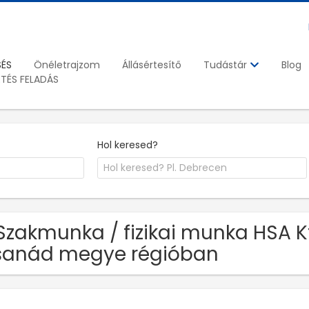
SÉS
Önéletrajzom
Állásértesítő
Blog
Tudástár
ETÉS FELADÁS
Hol keresed?
Szakmunka / fizikai munka HSA K
sanád megye régióban