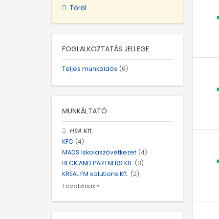
Töröl
FOGLALKOZTATÁS JELLEGE
Teljes munkaidős
(6)
MUNKÁLTATÓ
HSA Kft.
KFC
(4)
MADS Iskolaszövetkezet
(4)
BECK AND PARTNERS Kft.
(3)
KREAL FM solutions Kft.
(2)
Továbbiak »