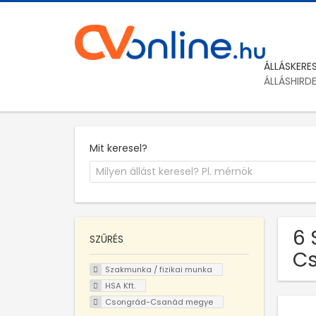
ÁLLÁSKERE
ÁLLÁSHIRD
Mit keresel?
6 
SZŰRÉS
C
Szakmunka / fizikai munka
HSA Kft.
Csongrád-Csanád megye