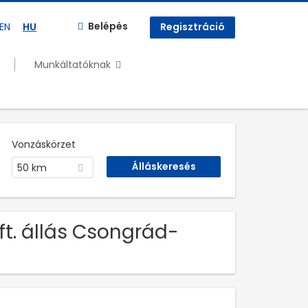
Belépés
EN
HU
Regisztráció
Munkáltatóknak
Vonzáskörzet
50 km
ft. állás Csongrád-