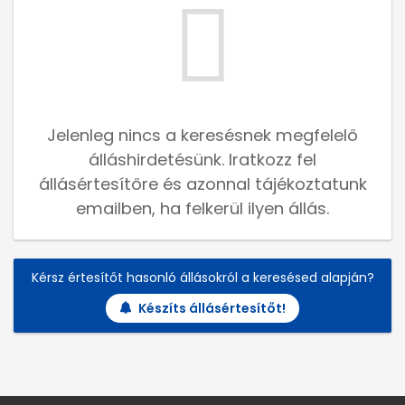
Jelenleg nincs a keresésnek megfelelő
álláshirdetésünk. Iratkozz fel
állásértesítőre és azonnal tájékoztatunk
emailben, ha felkerül ilyen állás.
Kérsz értesítőt hasonló állásokról a keresésed alapján?
Készíts állásértesítőt!