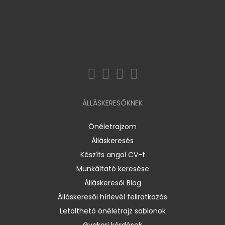
ÁLLÁSKERESŐKNEK
Önéletrajzom
Álláskeresés
Készíts angol CV-t
Munkáltató keresése
Álláskeresői Blog
Álláskeresői hírlevél feliratkozás
Letölthető önéletrajz sablonok
Gyakori kérdések