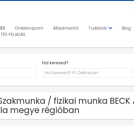
SÉS
Önéletrajzom
Állásértesítő
Blog
Tudástár
ETÉS FELADÁS
Hol keresed?
Szakmunka / fizikai munka BECK 
la megye régióban