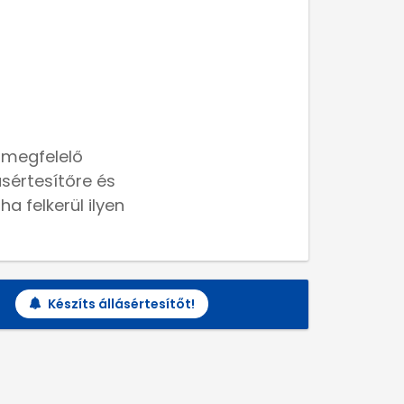
 megfelelő
lásértesítőre és
a felkerül ilyen
Készíts állásértesítőt!