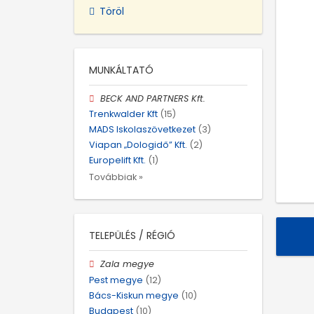
Töröl
MUNKÁLTATÓ
BECK AND PARTNERS Kft.
Trenkwalder Kft
(15)
MADS Iskolaszövetkezet
(3)
Viapan „Dologidő” Kft.
(2)
Europelift Kft.
(1)
Továbbiak »
TELEPÜLÉS / RÉGIÓ
Zala megye
Pest megye
(12)
Bács-Kiskun megye
(10)
Budapest
(10)