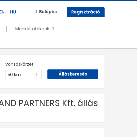
Belépés
EN
HU
Regisztráció
Munkáltatóknak
Vonzáskörzet
50 km
AND PARTNERS Kft. állás