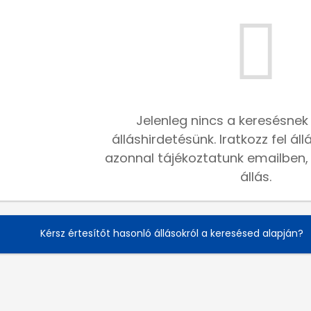
Jelenleg nincs a keresésnek
álláshirdetésünk. Iratkozz fel ál
azonnal tájékoztatunk emailben, h
állás.
Kérsz értesítőt hasonló állásokról a keresésed alapján?