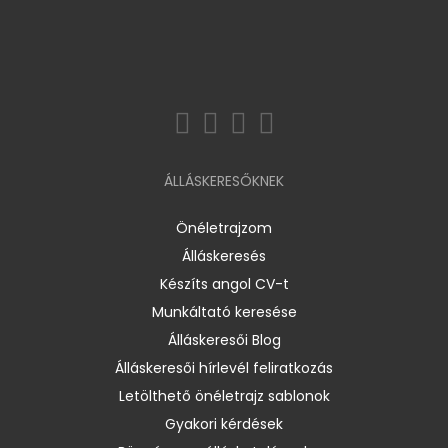
ÁLLÁSKERESŐKNEK
Önéletrajzom
Álláskeresés
Készíts angol CV-t
Munkáltató keresése
Álláskeresői Blog
Álláskeresői hírlevél feliratkozás
Letölthető önéletrajz sablonok
Gyakori kérdések