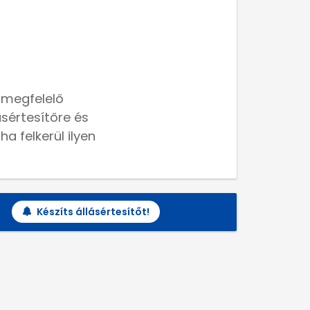
 megfelelő
lásértesítőre és
a felkerül ilyen
Készíts állásértesítőt!