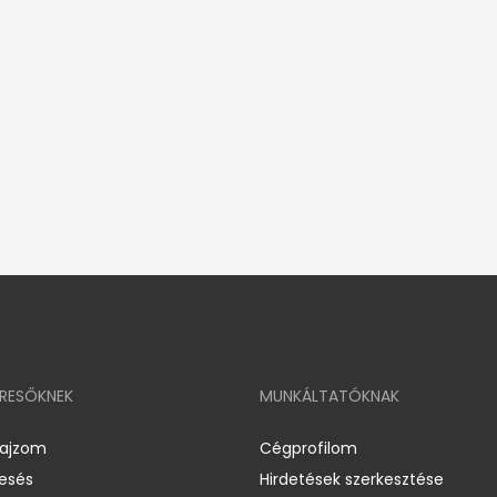
ERESŐKNEK
MUNKÁLTATÓKNAK
rajzom
Cégprofilom
resés
Hirdetések szerkesztése