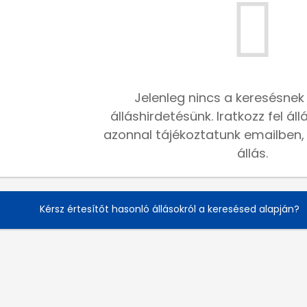
Jelenleg nincs a keresésnek
álláshirdetésünk. Iratkozz fel ál
azonnal tájékoztatunk emailben, h
állás.
Kérsz értesítőt hasonló állásokról a keresésed alapján?