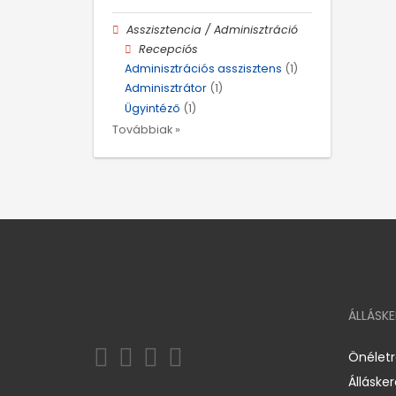
Asszisztencia / Adminisztráció
Recepciós
Adminisztrációs asszisztens
(1)
Adminisztrátor
(1)
Ügyintéző
(1)
Továbbiak »
ÁLLÁSK
Önélet
Álláske