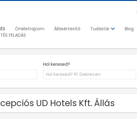
SÉS
Önéletrajzom
Állásértesítő
Blog
Tudástár
ETÉS FELADÁS
Hol keresed?
cepciós UD Hotels Kft. Állás