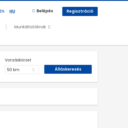
Belépés
EN
HU
Regisztráció
Munkáltatóknak
Vonzáskörzet
50 km