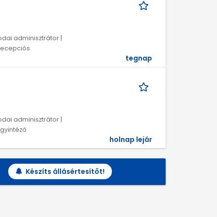
dai adminisztrátor |
 Recepciós
tegnap
dai adminisztrátor |
Ügyintéző
holnap lejár
Készíts állásértesítőt!