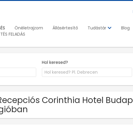
SÉS
Önéletrajzom
Állásértesítő
Blog
Tudástár
ETÉS FELADÁS
Hol keresed?
Recepciós Corinthia Hotel Budap
gióban