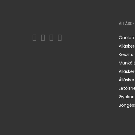
ÁLLÁSK
Önélet
Álláske
Készíts
Munkált
Állásker
Állásker
Letölth
Gyakori
Böngéss