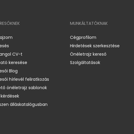
ERESŐKNEK
MUNKÁLTATÓKNAK
rajzom
Cégprofilom
resés
Hirdetések szerkesztése
 angol CV-t
Önéletrajz kereső
ató keresése
Szolgáltatások
esői Blog
esői hírlevél feliratkozás
ető önéletrajz sablonok
 kérdések
zen álláskatalógusban