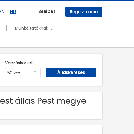
Belépés
EN
HU
Regisztráció
Munkáltatóknak
Vonzáskörzet
50 km
est állás Pest megye