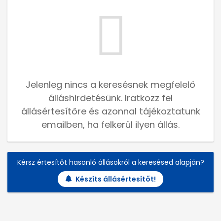
Jelenleg nincs a keresésnek megfelelő
álláshirdetésünk. Iratkozz fel
állásértesítőre és azonnal tájékoztatunk
emailben, ha felkerül ilyen állás.
Kérsz értesítőt hasonló állásokról a keresésed alapján?
Készíts állásértesítőt!