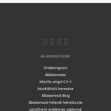
ÁLLÁSKERESŐKNEK
Önéletrajzom
Álláskeresés
Készíts angol CV-t
Munkáltató keresése
Álláskeresői Blog
Álláskeresői hírlevél feliratkozás
Letölthető önéletrajz sablonok