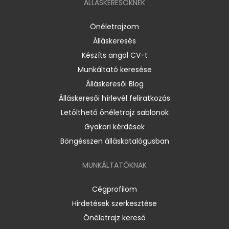
ÁLLÁSKERESŐKNEK
Önéletrajzom
Álláskeresés
Készíts angol CV-t
Munkáltató keresése
Álláskeresői Blog
Álláskeresői hírlevél feliratkozás
Letölthető önéletrajz sablonok
Gyakori kérdések
Böngésszen álláskatalógusban
MUNKÁLTATÓKNAK
Cégprofilom
Hirdetések szerkesztése
Önéletrajz kereső