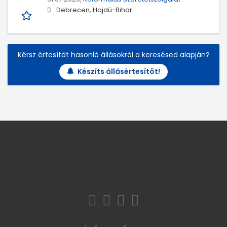
Debrecen, Hajdú-Bihar
Kérsz értesítőt hasonló állásokról a keresésed alapján?
Készíts állásértesítőt!