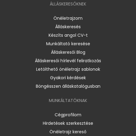
ÁLLÁSKERESŐKNEK
Önéletrajzom
Álláskeresés
Készíts angol CV-t
Munkáltató keresése
Álláskeresői Blog
Álláskeresői hírlevél feliratkozás
Letölthető önéletrajz sablonok
Gyakori kérdések
Böngésszen álláskatalógusban
MUNKÁLTATÓKNAK
Cégprofilom
Hirdetések szerkesztése
Önéletrajz kereső