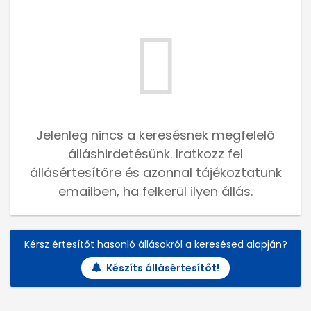
Jelenleg nincs a keresésnek megfelelő
álláshirdetésünk. Iratkozz fel
állásértesítőre és azonnal tájékoztatunk
emailben, ha felkerül ilyen állás.
Kérsz értesítőt hasonló állásokról a keresésed alapján?
Készíts állásértesítőt!