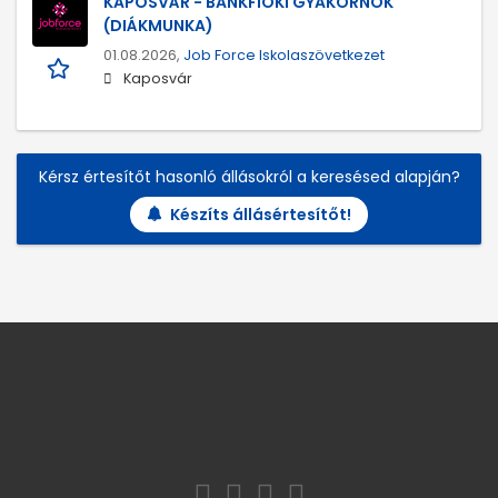
KAPOSVÁR - BANKFIÓKI GYAKORNOK
(DIÁKMUNKA)
01.08.2026,
Job Force Iskolaszövetkezet
Kaposvár
Kérsz értesítőt hasonló állásokról a keresésed alapján?
Készíts állásértesítőt!