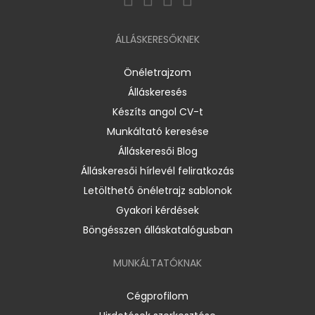
ÁLLÁSKERESŐKNEK
Önéletrajzom
Álláskeresés
Készíts angol CV-t
Munkáltató keresése
Álláskeresői Blog
Álláskeresői hírlevél feliratkozás
Letölthető önéletrajz sablonok
Gyakori kérdések
Böngésszen álláskatalógusban
MUNKÁLTATÓKNAK
Cégprofilom