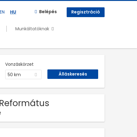
Belépés
EN
HU
Regisztráció
Munkáltatóknak
Vonzáskörzet
50 km
g Református
e