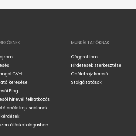
ERESŐKNEK
MUNKÁLTATÓKNAK
rajzom
Cégprofilom
resés
Hirdetések szerkesztése
 angol CV-t
Önéletrajz kereső
ató keresése
Szolgáltatások
esői Blog
esői hírlevél feliratkozás
ető önéletrajz sablonok
 kérdések
zen álláskatalógusban