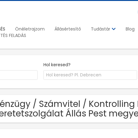
SÉS
Önéletrajzom
Állásértesítő
Blog
Tudástár
ETÉS FELADÁS
Hol keresed?
Pénzügy / Számvitel / Kontrollin
eretetszolgálat Állás Pest megy