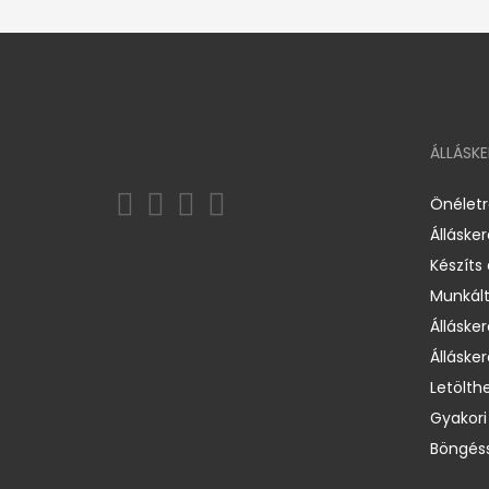
ÁLLÁSK
Önélet
Álláske
Készíts
Munkált
Állásker
Állásker
Letölth
Gyakori
Böngéss