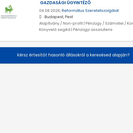
GAZDASÁGI ÜGYINTÉZŐ
04.08.2026,
Református Szeretetszolgálat
Budapest, Pest
Alapítvány / Non-profit | Pénzügy / Számvitel / Kont
Könyvelő segéd | Pénzügyi asszisztens
Kérsz értesítőt hasonló állásokról a keresésed alapján?