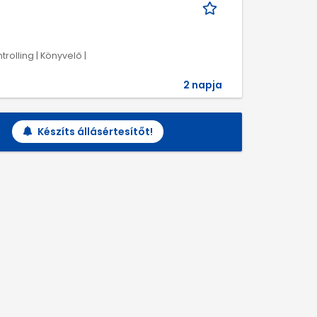
rolling | Könyvelő |
2 napja
Készíts állásértesítőt!