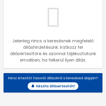
Jelenleg nincs a keresésnek megfelelő
álláshirdetésünk. Iratkozz fel
állásértesítőre és azonnal tájékoztatunk
emailben, ha felkerül ilyen állás.
Kérsz értesítőt hasonló állásokról a keresésed alapján?
Készíts állásértesítőt!