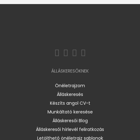
ÁLLÁSKERESŐKNEK
Önéletrajzom
Álláskeresés
Készíts angol CV-t
Munkáltató keresése
Álláskeresői Blog
Álláskeresői hírlevél feliratkozás
Letölthető önéletrajz sablonok