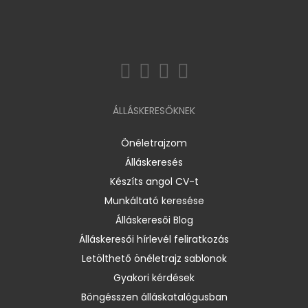
ÁLLÁSKERESŐKNEK
Önéletrajzom
Álláskeresés
Készíts angol CV-t
Munkáltató keresése
Álláskeresői Blog
Álláskeresői hírlevél feliratkozás
Letölthető önéletrajz sablonok
Gyakori kérdések
Böngésszen álláskatalógusban