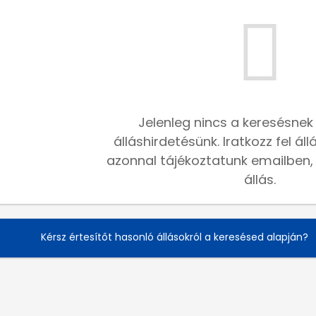
Jelenleg nincs a keresésnek
álláshirdetésünk. Iratkozz fel ál
azonnal tájékoztatunk emailben, h
állás.
Kérsz értesítőt hasonló állásokról a keresésed alapján?