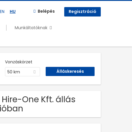
Belépés
EN
HU
Regisztráció
Munkáltatóknak
Vonzáskörzet
50 km
 Hire-One Kft. állás
ióban