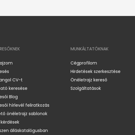
ERESŐKNEK
MUNKÁLTATÓKNAK
rajzom
Cégprofilom
resés
Hirdetések szerkesztése
 angol CV-t
Önéletrajz kereső
ató keresése
Szolgáltatások
esői Blog
esői hírlevél feliratkozás
ető önéletrajz sablonok
 kérdések
zen álláskatalógusban