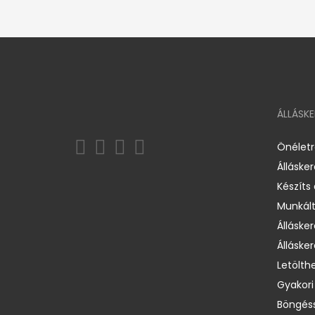
ÁLLÁSK
Önélet
Álláske
Készíts
Munkált
Állásker
Állásker
Letölth
Gyakori
Böngéss