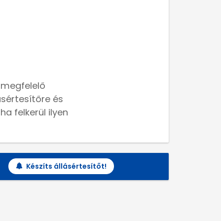
 megfelelő
lásértesítőre és
a felkerül ilyen
Készíts állásértesítőt!