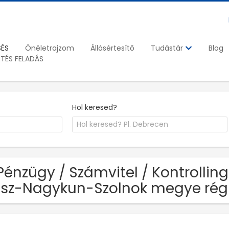
SÉS
Önéletrajzom
Állásértesítő
Blog
Tudástár
ETÉS FELADÁS
Hol keresed?
Pénzügy / Számvitel / Kontrolling
sz-Nagykun-Szolnok megye rég