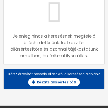
Jelenleg nincs a keresésnek megfelelő
álláshirdetésünk. Iratkozz fel
állásértesítőre és azonnal tájékoztatunk
emailben, ha felkerül ilyen állás.
Kérsz értesítőt hasonló állásokról a keresésed alapján?
Készíts állásértesítőt!