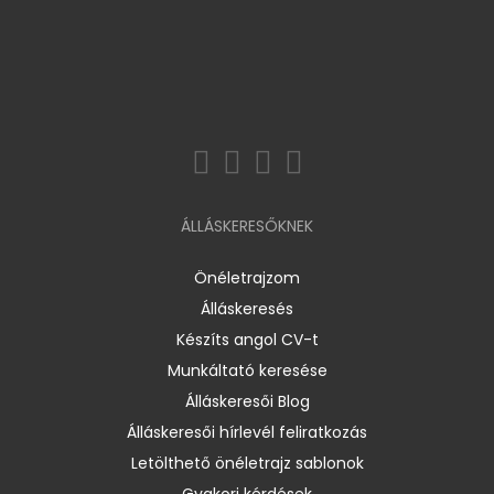
ÁLLÁSKERESŐKNEK
Önéletrajzom
Álláskeresés
Készíts angol CV-t
Munkáltató keresése
Álláskeresői Blog
Álláskeresői hírlevél feliratkozás
Letölthető önéletrajz sablonok
Gyakori kérdések