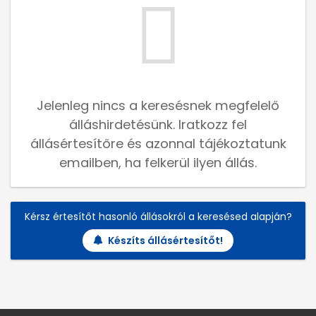
Jelenleg nincs a keresésnek megfelelő
álláshirdetésünk. Iratkozz fel
állásértesítőre és azonnal tájékoztatunk
emailben, ha felkerül ilyen állás.
Kérsz értesítőt hasonló állásokról a keresésed alapján?
Készíts állásértesítőt!