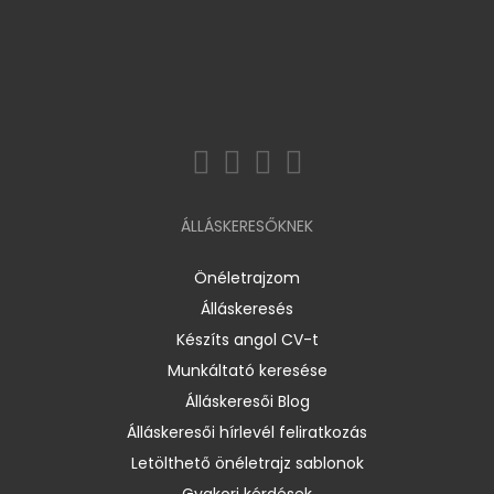
ÁLLÁSKERESŐKNEK
Önéletrajzom
Álláskeresés
Készíts angol CV-t
Munkáltató keresése
Álláskeresői Blog
Álláskeresői hírlevél feliratkozás
Letölthető önéletrajz sablonok
Gyakori kérdések