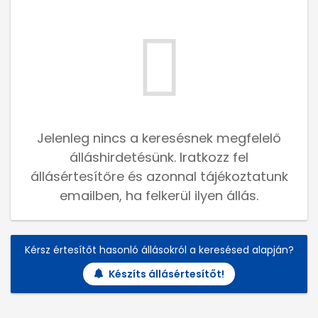
Jelenleg nincs a keresésnek megfelelő
álláshirdetésünk. Iratkozz fel
állásértesítőre és azonnal tájékoztatunk
emailben, ha felkerül ilyen állás.
Kérsz értesítőt hasonló állásokról a keresésed alapján?
Készíts állásértesítőt!