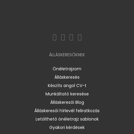
ÁLLÁSKERESŐKNEK
Önéletrajzom
Álláskeresés
Készíts angol CV-t
Munkáltató keresése
Álláskeresői Blog
Álláskeresői hírlevél feliratkozás
Letölthető önéletrajz sablonok
Gyakori kérdések