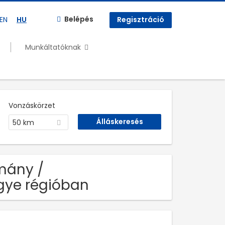
Belépés
EN
HU
Regisztráció
Munkáltatóknak
Vonzáskörzet
50 km
mány /
gye régióban