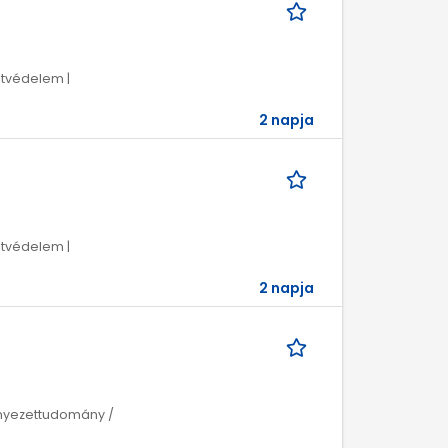
tvédelem |
2 napja
tvédelem |
2 napja
rnyezettudomány /