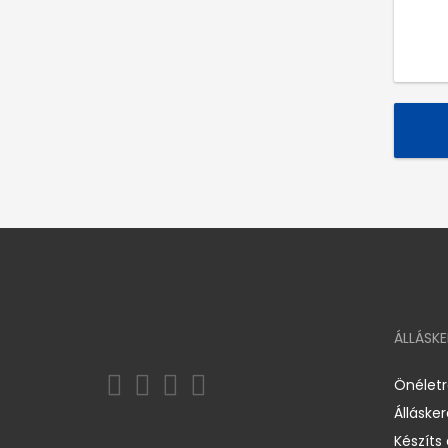
ÁLLÁSK
Önélet
Álláske
Készíts