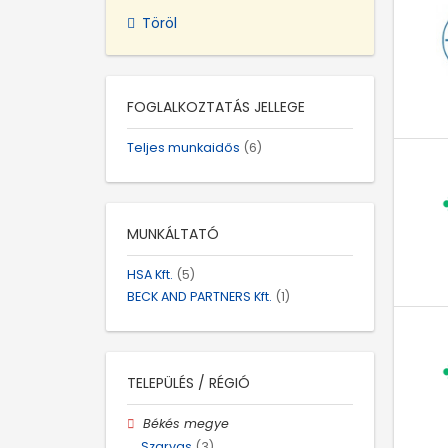
Töröl
FOGLALKOZTATÁS JELLEGE
Teljes munkaidős
(6)
MUNKÁLTATÓ
HSA Kft.
(5)
BECK AND PARTNERS Kft.
(1)
TELEPÜLÉS / RÉGIÓ
Békés megye
Szarvas
(3)