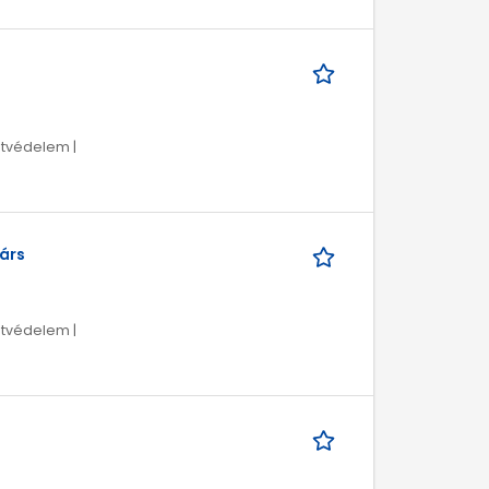
tvédelem |
árs
tvédelem |