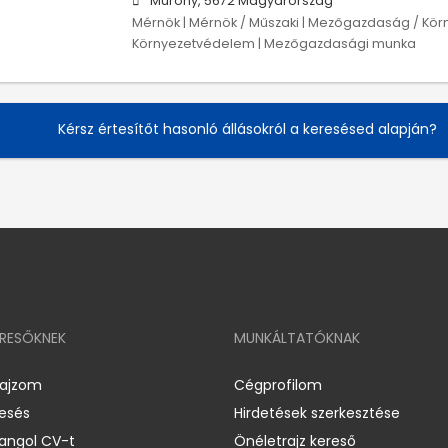
Murony, 5672 Magyarország
Mérnök | Mérnök / Műszaki | Mezőgazdaság / Kö
Környezetvédelem | Mezőgazdasági munka
Kérsz értesítőt hasonló állásokról a keresésed alapján?
ERESŐKNEK
MUNKÁLTATÓKNAK
rajzom
Cégprofilom
resés
Hirdetések szerkesztése
 angol CV-t
Önéletrajz kereső