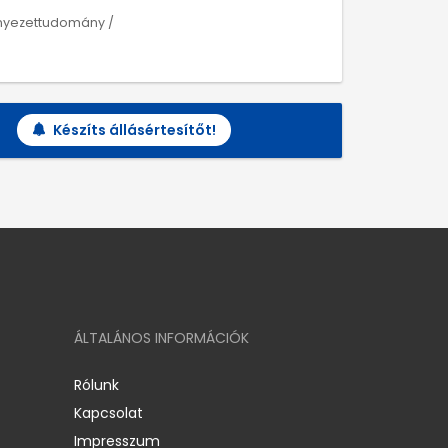
rnyezettudomány /
Készíts állásértesítőt!
ÁLTALÁNOS INFORMÁCIÓK
Rólunk
Kapcsolat
Impresszum