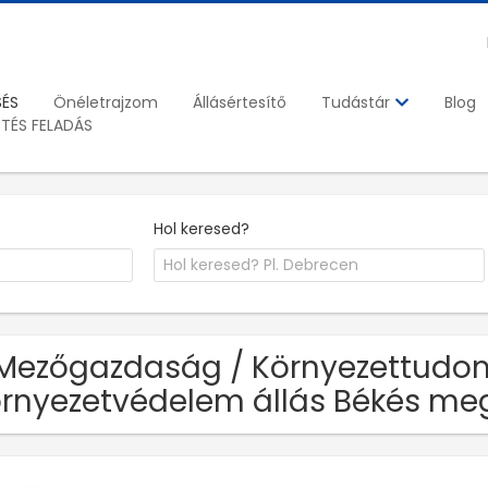
SÉS
Önéletrajzom
Állásértesítő
Blog
Tudástár
ETÉS FELADÁS
Hol keresed?
Mezőgazdaság / Környezettudo
rnyezetvédelem állás Békés me