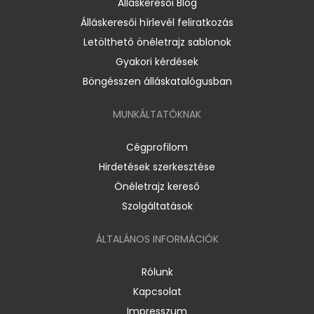
Álláskeresői Blog
Álláskeresői hírlevél feliratkozás
Letölthető önéletrajz sablonok
Gyakori kérdések
Böngésszen álláskatalógusban
MUNKÁLTATÓKNAK
Cégprofilom
Hirdetések szerkesztése
Önéletrajz kereső
Szolgáltatások
ÁLTALÁNOS INFORMÁCIÓK
Rólunk
Kapcsolat
Impresszum