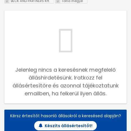
BECK AND PARTNERS Kft.
Tolna megye
Jelenleg nincs a keresésnek megfelelő
álláshirdetésünk. Iratkozz fel
állásértesítőre és azonnal tájékoztatunk
emailben, ha felkerül ilyen állás.
Kérsz értesítőt hasonló állásokról a keresésed alapján?
Készíts állásértesítőt!