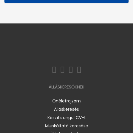
ÁLLÁSKERESŐKNEK
Önéletrajzom
Álláskeresés
Készíts angol CV-t
Munkáltató keresése