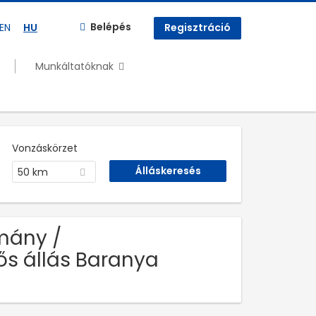
Belépés
EN
HU
Regisztráció
Munkáltatóknak
Vonzáskörzet
50 km
mány /
s állás Baranya