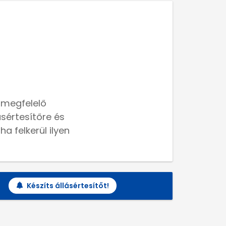
 megfelelő
lásértesítőre és
a felkerül ilyen
Készíts állásértesítőt!