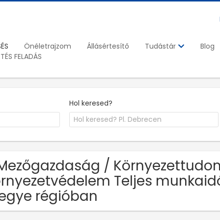
SÉS
Önéletrajzom
Állásértesítő
Blog
Tudástár
ETÉS FELADÁS
Hol keresed?
Mezőgazdaság / Környezettudo
rnyezetvédelem Teljes munkaidő
egye régióban