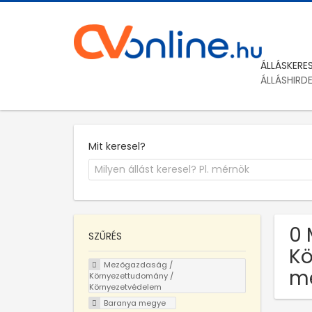
ÁLLÁSKERE
ÁLLÁSHIRD
Mit keresel?
0 
SZŰRÉS
Kö
Mezőgazdaság /
m
Környezettudomány /
Környezetvédelem
Baranya megye