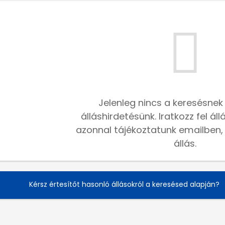
Jelenleg nincs a keresésnek
álláshirdetésünk. Iratkozz fel ál
azonnal tájékoztatunk emailben, h
állás.
Kérsz értesítőt hasonló állásokról a keresésed alapján?