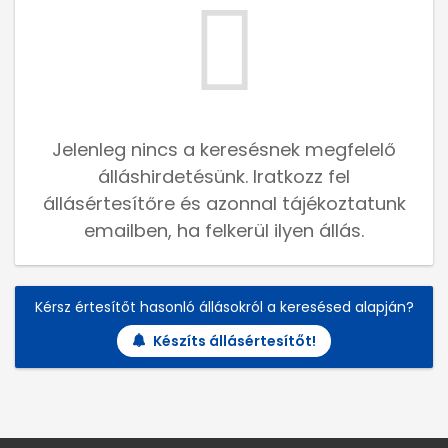
Jelenleg nincs a keresésnek megfelelő
álláshirdetésünk. Iratkozz fel
állásértesítőre és azonnal tájékoztatunk
emailben, ha felkerül ilyen állás.
Kérsz értesítőt hasonló állásokról a keresésed alapján?
Készíts állásértesítőt!