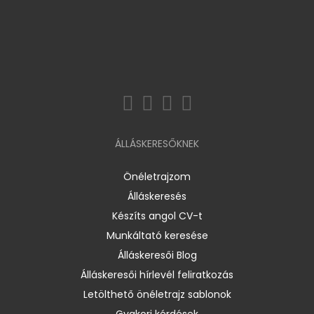
ÁLLÁSKERESŐKNEK
Önéletrajzom
Álláskeresés
Készíts angol CV-t
Munkáltató keresése
Álláskeresői Blog
Álláskeresői hírlevél feliratkozás
Letölthető önéletrajz sablonok
Gyakori kérdések