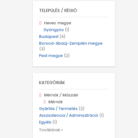
TELEPÜLÉS / RÉGIÓ
Heves megye
Gyöngyös
(1)
Budapest
(4)
Borsod-Abaúj-Zemplén megye
(3)
Pest megye
(2)
KATEGÓRIÁK
Mérnök / Műszaki
Mérnök
Gyártás / Termelés
(2)
Asszisztencia / Adminisztráció
(1)
Egyéb
(1)
Továbbiak »