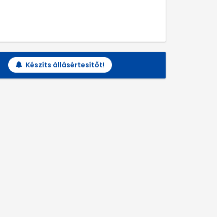
Készíts állásértesítőt!