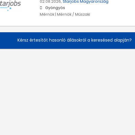
02.08.2026,
Starjobs Magyarország
Gyöngyös
Mérnök | Mérnök / Műszaki
Kérsz értesítőt hasonló állásokról a keresésed alapján?