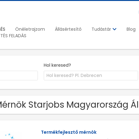
SÉS
Önéletrajzom
Állásértesítő
Blog
Tudástár
ETÉS FELADÁS
Hol keresed?
Mérnök Starjobs Magyarország Á
Termékfejlesztő mérnök