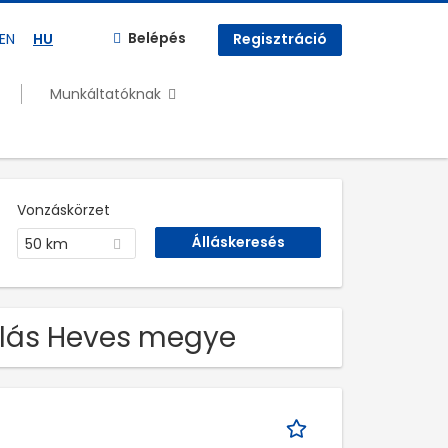
Belépés
EN
HU
Regisztráció
Munkáltatóknak
Vonzáskörzet
50 km
llás Heves megye