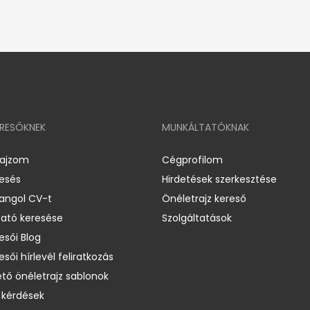
ERESŐKNEK
MUNKÁLTATÓKNAK
rajzom
Cégprofilom
resés
Hirdetések szerkesztése
 angol CV-t
Önéletrajz kereső
ató keresése
Szolgáltatások
esői Blog
esői hírlevél feliratkozás
ető önéletrajz sablonok
 kérdések