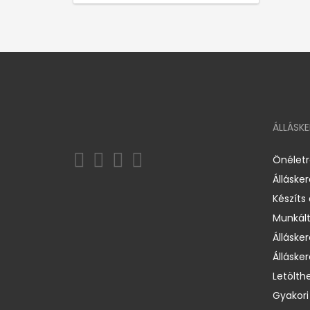
ÁLLÁSK
Önélet
Álláske
Készíts
Munkált
Állásker
Állásker
Letölth
Gyakori