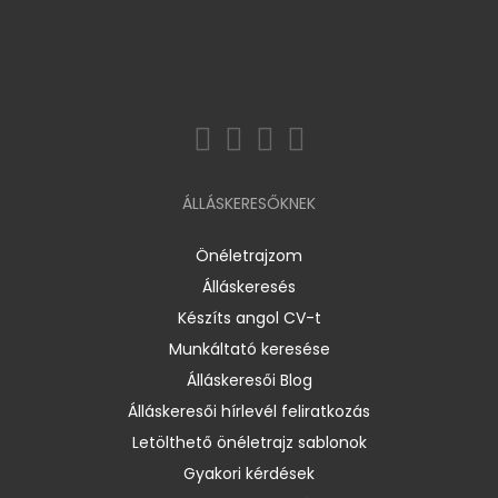
ÁLLÁSKERESŐKNEK
Önéletrajzom
Álláskeresés
Készíts angol CV-t
Munkáltató keresése
Álláskeresői Blog
Álláskeresői hírlevél feliratkozás
Letölthető önéletrajz sablonok
Gyakori kérdések