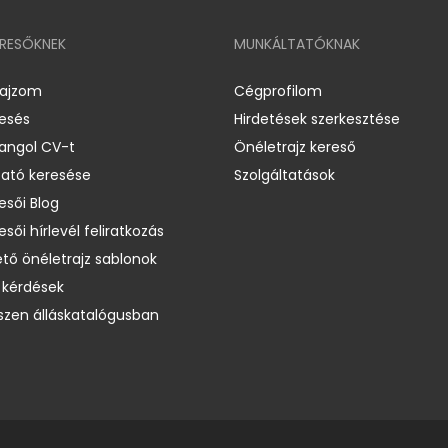
ERESŐKNEK
MUNKÁLTATÓKNAK
rajzom
Cégprofilom
resés
Hirdetések szerkesztése
 angol CV-t
Önéletrajz kereső
ató keresése
Szolgáltatások
esői Blog
esői hírlevél feliratkozás
ető önéletrajz sablonok
 kérdések
zen álláskatalógusban