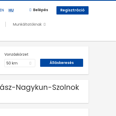
Belépés
EN
HU
Regisztráció
Munkáltatóknak
Vonzáskörzet
50 km
 Jász-Nagykun-Szolnok