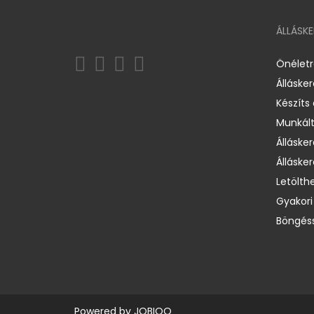
ÁLLÁSK
Önélet
Álláske
Készíts
Munkált
Állásker
Állásker
Letölth
Gyakori
Böngéss
Powered by
JOBIQO