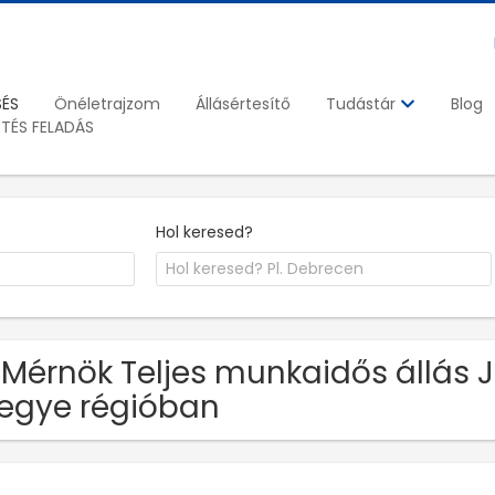
SÉS
Önéletrajzom
Állásértesítő
Blog
Tudástár
ETÉS FELADÁS
Hol keresed?
 Mérnök Teljes munkaidős állás
egye régióban