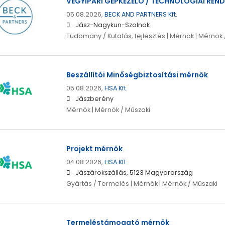
VEGYIPARI GÉPKEZELŐ / TECHNOLÓGIAI REN
05.08.2026,
BECK AND PARTNERS Kft.
Jász-Nagykun-Szolnok
Tudomány / Kutatás, fejlesztés | Mérnök | Mérnök 
Beszállítói Minőségbiztosítási mérnök
05.08.2026,
HSA Kft.
Jászberény
Mérnök | Mérnök / Műszaki
Projekt mérnök
04.08.2026,
HSA Kft.
Jászárokszállás, 5123 Magyarország
Gyártás / Termelés | Mérnök | Mérnök / Műszaki
Termeléstámogató mérnök