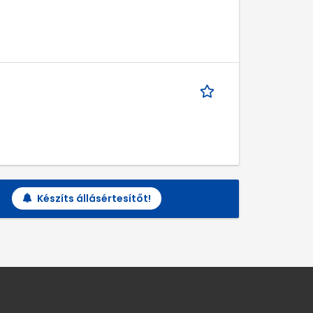
Készíts állásértesítőt!