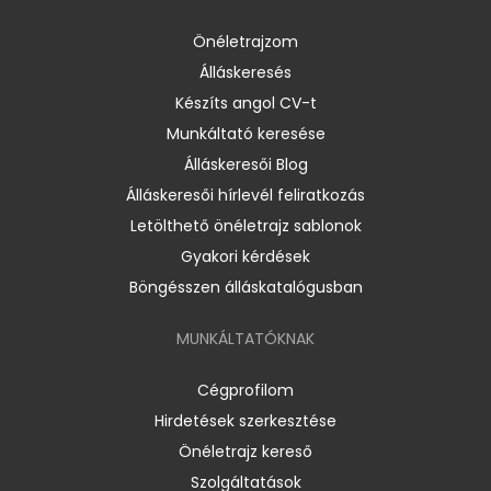
Önéletrajzom
Álláskeresés
Készíts angol CV-t
Munkáltató keresése
Álláskeresői Blog
Álláskeresői hírlevél feliratkozás
Letölthető önéletrajz sablonok
Gyakori kérdések
Böngésszen álláskatalógusban
MUNKÁLTATÓKNAK
Cégprofilom
Hirdetések szerkesztése
Önéletrajz kereső
Szolgáltatások