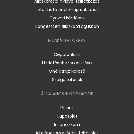
Álláskeresői hírlevél feliratkozás
Letölthető önéletrajz sablonok
Gyakori kérdések
Böngésszen álláskatalógusban
MUNKÁLTATÓKNAK
Cégprofilom
Hirdetések szerkesztése
Önéletrajz kereső
Szolgáltatások
ÁLTALÁNOS INFORMÁCIÓK
Rólunk
Kapcsolat
Impresszum
Általános szerződési feltételek