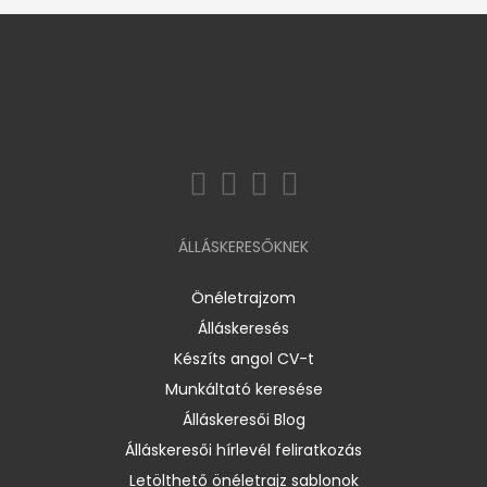
ÁLLÁSKERESŐKNEK
Önéletrajzom
Álláskeresés
Készíts angol CV-t
Munkáltató keresése
Álláskeresői Blog
Álláskeresői hírlevél feliratkozás
Letölthető önéletrajz sablonok