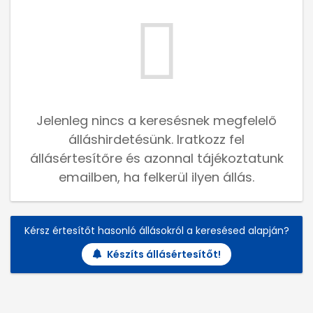
Jelenleg nincs a keresésnek megfelelő
álláshirdetésünk. Iratkozz fel
állásértesítőre és azonnal tájékoztatunk
emailben, ha felkerül ilyen állás.
Kérsz értesítőt hasonló állásokról a keresésed alapján?
Készíts állásértesítőt!