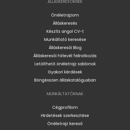
ÁLLÁSKERESŐKNEK
Önéletrajzom
Álláskeresés
Készíts angol CV-t
Munkáltató keresése
Álláskeresői Blog
Álláskeresői hírlevél feliratkozás
Letölthető önéletrajz sablonok
Gyakori kérdések
Böngésszen álláskatalógusban
MUNKÁLTATÓKNAK
Cégprofilom
Hirdetések szerkesztése
Önéletrajz kereső