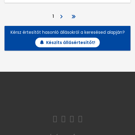
1
Kérsz értesítőt hasonló állásokról a keresésed alapján?
Készíts állásértesítőt!