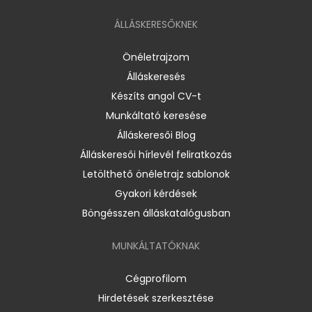
ÁLLÁSKERESŐKNEK
Önéletrajzom
Álláskeresés
Készíts angol CV-t
Munkáltató keresése
Álláskeresői Blog
Álláskeresői hírlevél feliratkozás
Letölthető önéletrajz sablonok
Gyakori kérdések
Böngésszen álláskatalógusban
MUNKÁLTATÓKNAK
Cégprofilom
Hirdetések szerkesztése