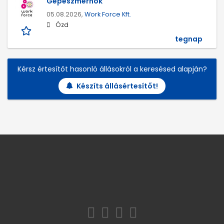
Gépészmérnök
05.08.2026,
Work Force Kft.
Ózd
tegnap
Kérsz értesítőt hasonló állásokról a keresésed alapján?
Készíts állásértesítőt!