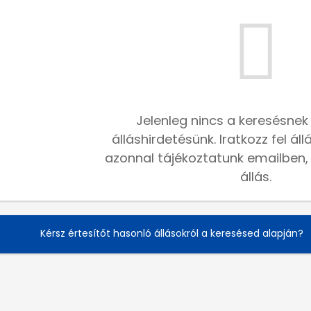
Jelenleg nincs a keresésnek
álláshirdetésünk. Iratkozz fel ál
azonnal tájékoztatunk emailben, h
állás.
Kérsz értesítőt hasonló állásokról a keresésed alapján?