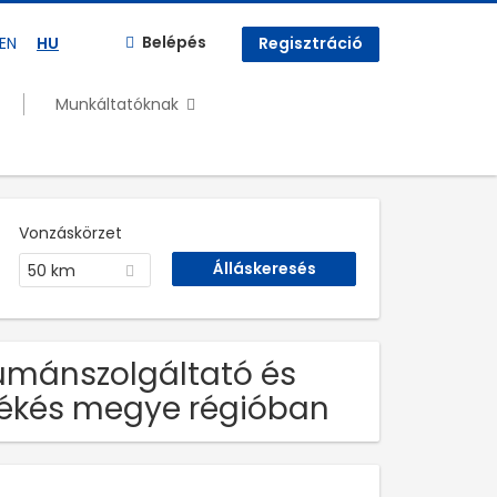
Belépés
EN
HU
Regisztráció
Munkáltatóknak
Vonzáskörzet
50 km
umánszolgáltató és
 Békés megye régióban