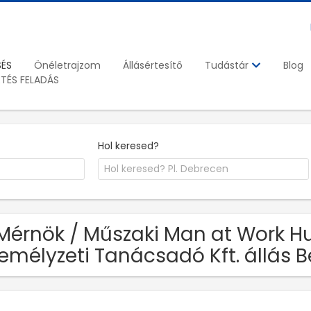
SÉS
Önéletrajzom
Állásértesítő
Blog
Tudástár
ETÉS FELADÁS
Hol keresed?
Mérnök / Műszaki Man at Work H
emélyzeti Tanácsadó Kft. állás