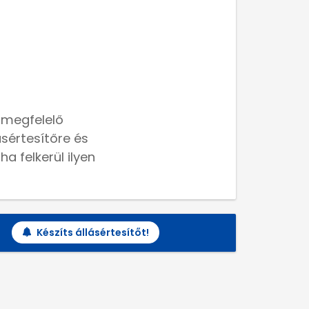
 megfelelő
lásértesítőre és
a felkerül ilyen
Készíts állásértesítőt!